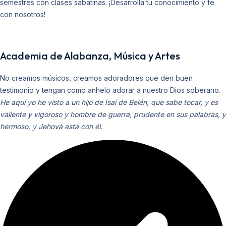
semestres con clases sabatinas. ¡Desarrolla tu conocimiento y fe
con nosotros!
Academia de Alabanza, Música y Artes
No creamos músicos, creamos adoradores que den buen
testimonio y tengan como anhelo adorar a nuestro Dios soberano.
He aquí yo he visto a un hijo de Isaí de Belén, que sabe tocar, y es
valiente y vigoroso y hombre de guerra, prudente en sus palabras, y
hermoso, y Jehová está con él.